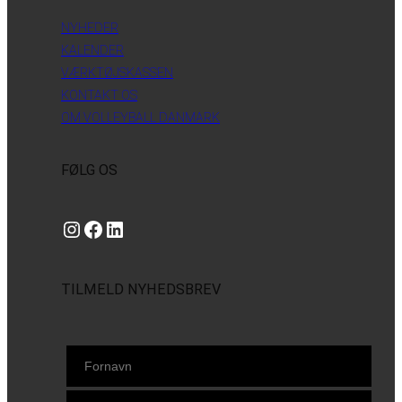
NYHEDER
KALENDER
VÆRKTØJSKASSEN
KONTAKT OS
OM VOLLEYBALL DANMARK
FØLG OS
Instagram
https://www.facebook.com/danishbeachvolleytour
LinkedIn
TILMELD NYHEDSBREV