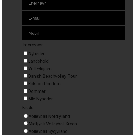
Interesser:
Nyheder
Landshold
Volleyligaen
Danish Beachvolley Tour
Kids og Ungdom
Dommer
Alle Nyheder
Kreds:
Volleyball Nordjylland
Midtjysk Volleyball Kreds
Volleyball Sydjylland