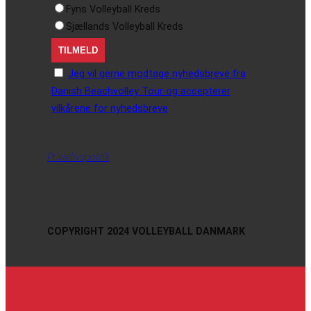
Fyns Volleyball Kreds
Sjællands Volleyball Kreds
Jeg vil gerne modtage nyhedsbreve fra
Danish Beachvolley Tour og accepterer
vilkårene for nyhedsbreve
Privatlivspolitik
COPYRIGHT 2024 VOLLEYBALL DANMARK