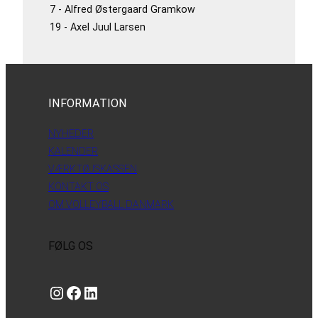
7 - Alfred Østergaard Gramkow
19 - Axel Juul Larsen
INFORMATION
NYHEDER
KALENDER
VÆRKTØJSKASSEN
KONTAKT OS
OM VOLLEYBALL DANMARK
FØLG OS
Instagram
https://www.facebook.com/danishbeachvolleytour
LinkedIn