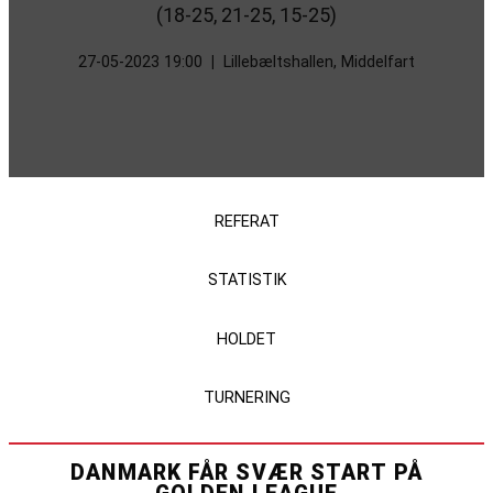
(18-25, 21-25, 15-25)
27-05-2023 19:00
|
Lillebæltshallen, Middelfart
REFERAT
STATISTIK
HOLDET
TURNERING
DANMARK FÅR SVÆR START PÅ