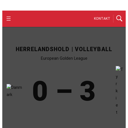
KONTAKT
HERRELANDSHOLD | VOLLEYBALL
European Golden League
0 – 3