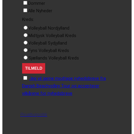
Dommer
Alle Nyheder
Kreds:
Volleyball Nordjylland
Midtjysk Volleyball Kreds
Volleyball Sydjylland
Fyns Volleyball Kreds
Sjællands Volleyball Kreds
Jeg vil gerne modtage nyhedsbreve fra
Danish Beachvolley Tour og accepterer
vilkårene for nyhedsbreve
Privatlivspolitik