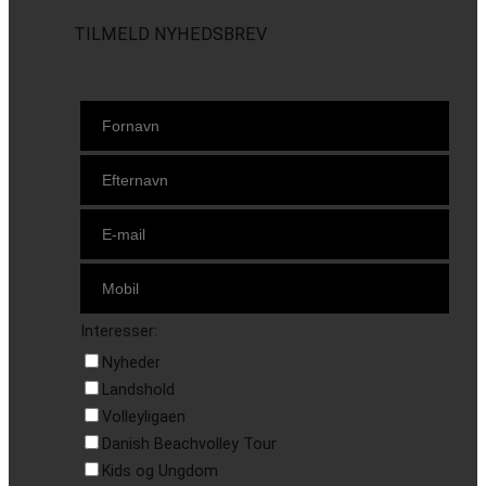
TILMELD NYHEDSBREV
Interesser:
Nyheder
Landshold
Volleyligaen
Danish Beachvolley Tour
Kids og Ungdom