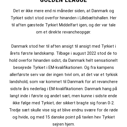
GOLDEN LEAGUE
Det er ikke mere end ni måneder siden, at Danmark og
Tyrkiet sidst stod overfor hinanden i Lillebæltshallen. Her
til aften gæstede Tyrkiet Middelfart igen, og der var tale
om et direkte revancheopgør.
Danmark stod her til aften ansigt til ansigt med Tyrkiet i
årets første landskamp. Tilbage i august 2022 stod de to
hold overfor hinanden sidst, da Danmark helt sensationelt
besejrede Tyrkiet i EM-kvalifikationen. Og fra kampens
allerførste serv var der ingen tvivl om, at det var et tyrkisk
landshold, som var kommet til Danmark for at revanchere
sidste års nederlag i EM-kvalifikationen. Danmark hang på
langt inde i første og andet sæt, men kunne i sidste ende
ikke følge med Tyrkiet, der sikkert bragte sig foran 0-2.
Tredje sæt skulle vise sig at blive endnu svære for de røde
og hvide, og med 15 danske point på tavlen hev Tyrkiet
sejren hjem.