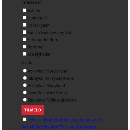
Interesser:
Nyheder
Landshold
Volleyligaen
Danish Beachvolley Tour
Kids og Ungdom
Dommer
Alle Nyheder
Kreds:
Volleyball Nordjylland
Midtjysk Volleyball Kreds
Volleyball Sydjylland
Fyns Volleyball Kreds
Sjællands Volleyball Kreds
Jeg vil gerne modtage nyhedsbreve fra
Danish Beachvolley Tour og accepterer