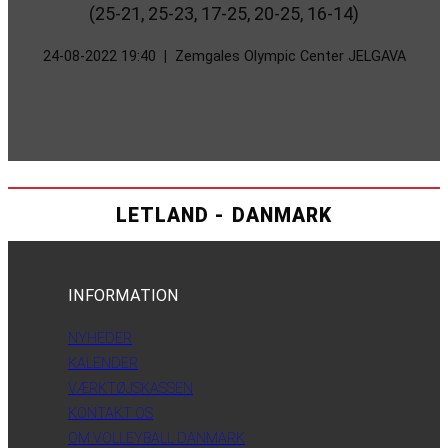
(25-21, 25-23, 17-25, 20-25, 16-14)
24-08-2022 19:40
|
Zemgales Olympic Center JELGAVA
LETLAND - DANMARK
INFORMATION
NYHEDER
KALENDER
VÆRKTØJSKASSEN
KONTAKT OS
OM VOLLEYBALL DANMARK