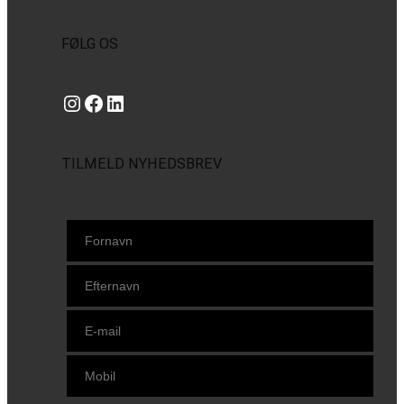
FØLG OS
Instagram
https://www.facebook.com/danishbeachvolleytour
LinkedIn
TILMELD NYHEDSBREV