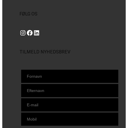
FØLG OS
Instagram
https://www.facebook.com/danishbeachvolleytour
LinkedIn
TILMELD NYHEDSBREV