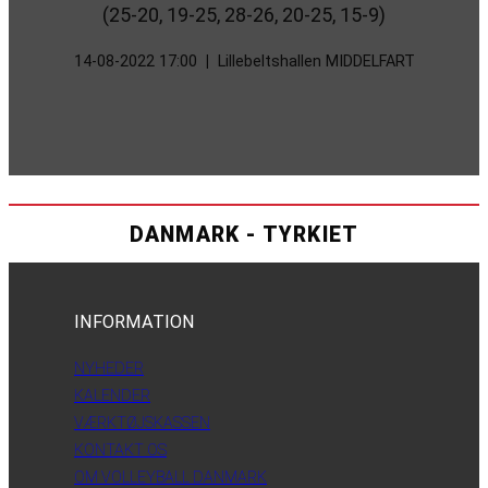
(25-20, 19-25, 28-26, 20-25, 15-9)
14-08-2022 17:00
|
Lillebeltshallen MIDDELFART
DANMARK - TYRKIET
INFORMATION
NYHEDER
KALENDER
VÆRKTØJSKASSEN
KONTAKT OS
OM VOLLEYBALL DANMARK