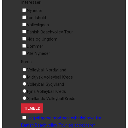
Interesser:
Nyheder
Landshold
Volleyligaen
Danish Beachvolley Tour
Kids og Ungdom
Dommer
Alle Nyheder
Kreds:
Volleyball Nordjylland
Midtjysk Volleyball Kreds
Volleyball Sydjylland
Fyns Volleyball Kreds
Sjællands Volleyball Kreds
Jeg vil gerne modtage nyhedsbreve fra
Danish Beachvolley Tour og accepterer