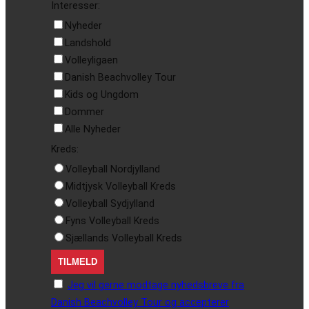
Interesser:
Nyheder
Landshold
Volleyligaen
Danish Beachvolley Tour
Kids og Ungdom
Dommer
Alle Nyheder
Kreds:
Volleyball Nordjylland
Midtjysk Volleyball Kreds
Volleyball Sydjylland
Fyns Volleyball Kreds
Sjællands Volleyball Kreds
Jeg vil gerne modtage nyhedsbreve fra
Danish Beachvolley Tour og accepterer