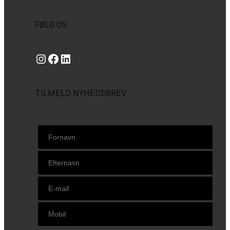
FØLG OS
Instagram
https://www.facebook.com/danishbeachvolleytour
LinkedIn
TILMELD NYHEDSBREV