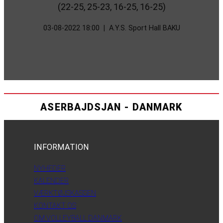
(22-25, 25-23, 16-25, 16-25)
03-08-2022 18:00
|
A.Y.S. Sport Hall BAKU
ASERBAJDSJAN - DANMARK
INFORMATION
NYHEDER
KALENDER
VÆRKTØJSKASSEN
KONTAKT OS
OM VOLLEYBALL DANMARK