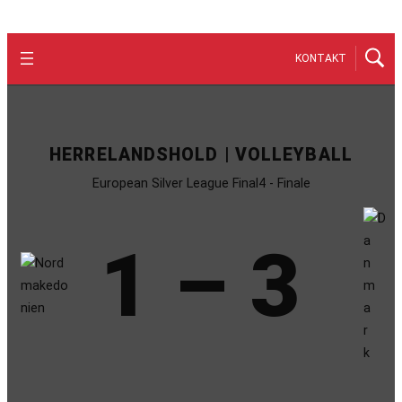
KONTAKT
HERRELANDSHOLD | VOLLEYBALL
European Silver League Final4 - Finale
1 – 3