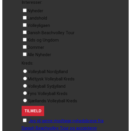
Interesser:
Nyheder
Landshold
Volleyligaen
Danish Beachvolley Tour
Kids og Ungdom
Dommer
Alle Nyheder
Kreds:
Volleyball Nordjylland
Midtjysk Volleyball Kreds
Volleyball Sydjylland
Fyns Volleyball Kreds
Sjællands Volleyball Kreds
Jeg vil gerne modtage nyhedsbreve fra
Danish Beachvolley Tour og accepterer