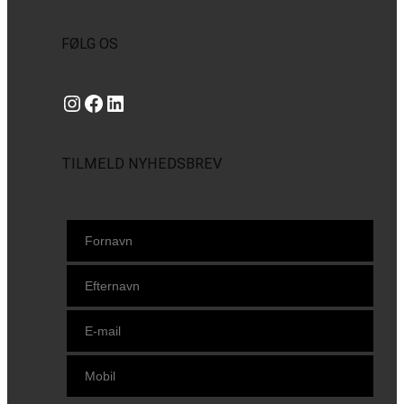
FØLG OS
Instagram
https://www.facebook.com/danishbeachvolleytour
LinkedIn
TILMELD NYHEDSBREV