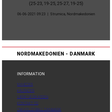
(25-23, 19-25, 25-27, 19-25)
06-06-2021 09:23
|
Strumica, Nordmakedonien
NORDMAKEDONIEN - DANMARK
INFORMATION
NYHEDER
KALENDER
VÆRKTØJSKASSEN
KONTAKT OS
OM VOLLEYBALL DANMARK