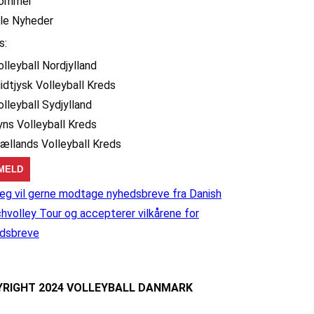
ommer
lle Nyheder
s:
olleyball Nordjylland
idtjysk Volleyball Kreds
olleyball Sydjylland
yns Volleyball Kreds
jællands Volleyball Kreds
eg vil gerne modtage nyhedsbreve fra Danish
hvolley Tour og accepterer vilkårene for
dsbreve
RIGHT 2024 VOLLEYBALL DANMARK