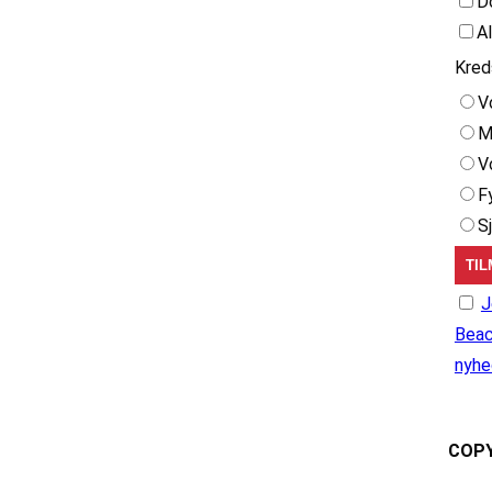
D
A
Kred
V
M
V
F
S
J
Beac
nyhe
COPY