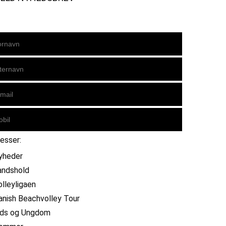
resser:
yheder
andshold
olleyligaen
anish Beachvolley Tour
ids og Ungdom