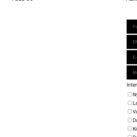
Instagram
https://www.facebook.com/danishbeachvolleytour
LinkedIn
Inte
N
L
V
D
K