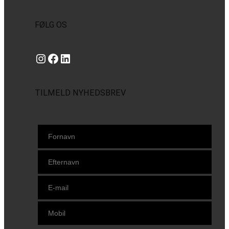
FØLG OS
Instagram
https://www.facebook.com/danishbeachvolleytour
LinkedIn
TILMELD NYHEDSBREV