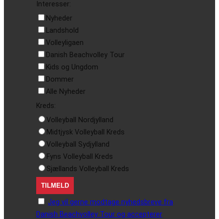
Interesser:
Nyheder
Landshold
Volleyligaen
Danish Beachvolley Tour
Kids og Ungdom
Dommer
Alle Nyheder
Kreds:
Volleyball Nordjylland
Midtjysk Volleyball Kreds
Volleyball Sydjylland
Fyns Volleyball Kreds
Sjællands Volleyball Kreds
Jeg vil gerne modtage nyhedsbreve fra
Danish Beachvolley Tour og accepterer