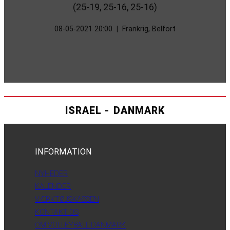
(25-19, 25-16, 25-16)
08-05-2021 20:00
|
Frankrig, Belfort
ISRAEL - DANMARK
INFORMATION
NYHEDER
KALENDER
VÆRKTØJSKASSEN
KONTAKT OS
OM VOLLEYBALL DANMARK