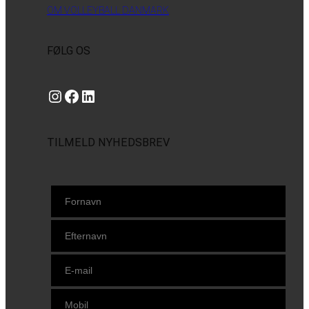
OM VOLLEYBALL DANMARK
FØLG OS
Instagram
https://www.facebook.com/danishbeachvolleytour
LinkedIn
TILMELD NYHEDSBREV