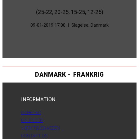
(25-22, 20-25, 15-25, 12-25)
09-01-2019 17:00
|
Slagelse, Danmark
DANMARK - FRANKRIG
INFORMATION
NYHEDER
KALENDER
VÆRKTØJSKASSEN
KONTAKT OS