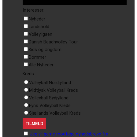
Interesser:
Nyheder
Landshold
Volleyligaen
Danish Beachvolley Tour
Kids og Ungdom
Dommer
Alle Nyheder
Kreds:
Volleyball Nordjylland
Midtjysk Volleyball Kreds
Volleyball Sydjylland
Fyns Volleyball Kreds
Sjællands Volleyball Kreds
Jeg vil gerne modtage nyhedsbreve fra