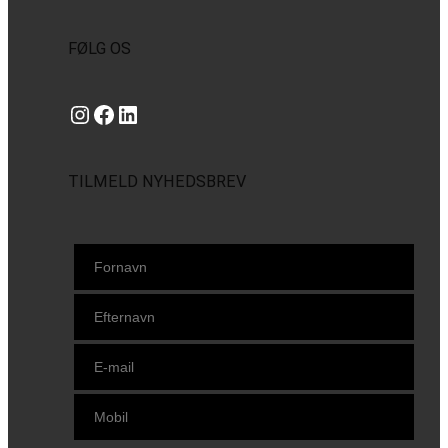
FØLG OS
Instagram
https://www.facebook.com/danishbeachvolleytour
LinkedIn
TILMELD NYHEDSBREV