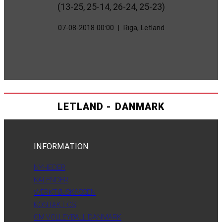
(13-25, 25-14, 26-24, 25-23)
07-08-2018 00:00
|
Riga, Letland
LETLAND - DANMARK
INFORMATION
NYHEDER
KALENDER
VÆRKTØJSKASSEN
KONTAKT OS
OM VOLLEYBALL DANMARK