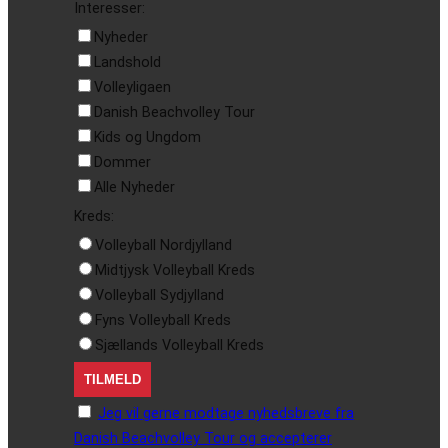
Interesser:
Nyheder
Landshold
Volleyligaen
Danish Beachvolley Tour
Kids og Ungdom
Dommer
Alle Nyheder
Kreds:
Volleyball Nordjylland
Midtjysk Volleyball Kreds
Volleyball Sydjylland
Fyns Volleyball Kreds
Sjællands Volleyball Kreds
Jeg vil gerne modtage nyhedsbreve fra
Danish Beachvolley Tour og accepterer