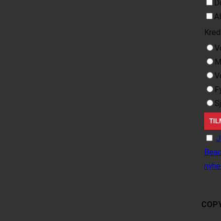
D
A
Kred
V
M
V
F
S
J
Beac
nyhe
COPY