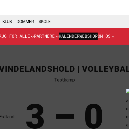
KLUB
DOMMER
SKOLE
RUG FOR ALLE
PARTNERE
KALENDER
WEBSHOP
OM OS
VINDELANDSHOLD | VOLLEYBA
Testkamp
3 – 0