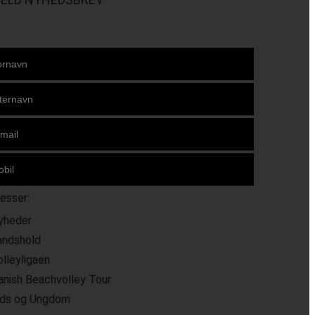
resser:
yheder
andshold
olleyligaen
anish Beachvolley Tour
ids og Ungdom