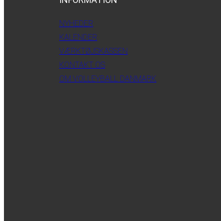
NYHEDER
KALENDER
VÆRKTØJSKASSEN
KONTAKT OS
OM VOLLEYBALL DANMARK