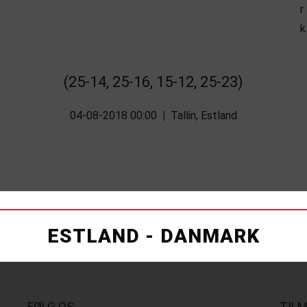
(25-14, 25-16, 15-12, 25-23)
04-08-2018 00:00
|
Tallin, Estland
ESTLAND - DANMARK
FØLG OS
TIL