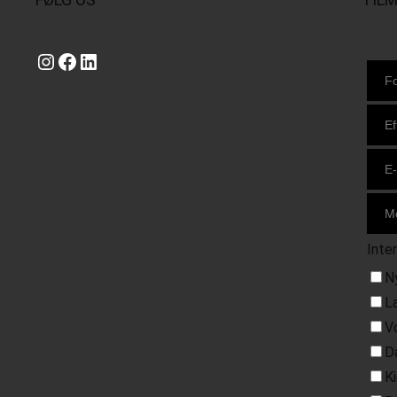
Instagram
https://www.facebook.com/danishbeachvolleytour
LinkedIn
Inte
N
L
V
D
K