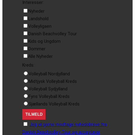
Interesser:
Nyheder
Landshold
Volleyligaen
Danish Beachvolley Tour
Kids og Ungdom
Dommer
Alle Nyheder
Kreds:
Volleyball Nordjylland
Midtjysk Volleyball Kreds
Volleyball Sydjylland
Fyns Volleyball Kreds
Sjællands Volleyball Kreds
Jeg vil gerne modtage nyhedsbreve fra
Danish Beachvolley Tour og accepterer