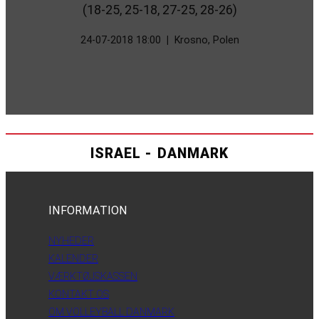
(18-25, 25-18, 27-25, 28-26)
24-07-2018 18:00
|
Krosno, Polen
ISRAEL - DANMARK
INFORMATION
NYHEDER
KALENDER
VÆRKTØJSKASSEN
KONTAKT OS
OM VOLLEYBALL DANMARK