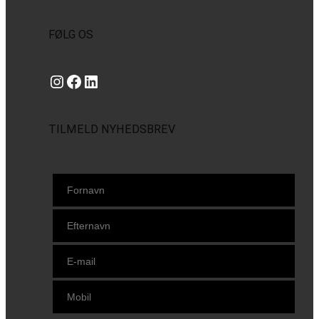
FØLG OS
Instagram
https://www.facebook.com/danishbeachvolleytour
LinkedIn
TILMELD NYHEDSBREV