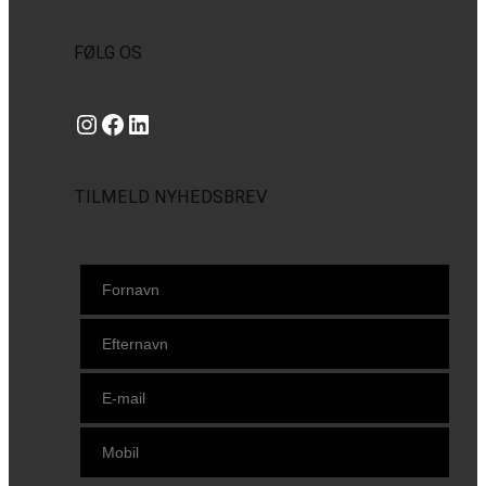
FØLG OS
Instagram
https://www.facebook.com/danishbeachvolleytour
LinkedIn
TILMELD NYHEDSBREV