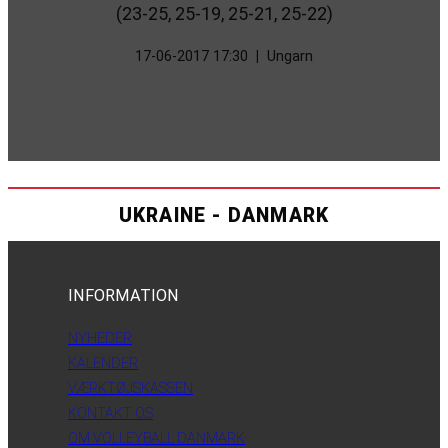
(23-25, 25-19, 25-21, 25-22)
17-06-2017 17:30
|
Ungarn
UKRAINE - DANMARK
INFORMATION
NYHEDER
KALENDER
VÆRKTØJSKASSEN
KONTAKT OS
OM VOLLEYBALL DANMARK