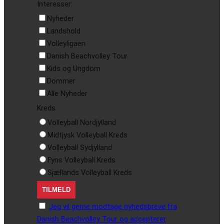
Interesser:
Nyheder
Landshold
Volleyligaen
Danish Beachvolley Tour
Kids og Ungdom
Dommer
Alle Nyheder
Kreds:
Volleyball Nordjylland
Midtjysk Volleyball Kreds
Volleyball Sydjylland
Fyns Volleyball Kreds
Sjællands Volleyball Kreds
Jeg vil gerne modtage nyhedsbreve fra
Danish Beachvolley Tour og accepterer