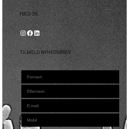
FØLG OS
Instagram
https://www.facebook.com/danishbeachvolleytour
LinkedIn
TILMELD NYHEDSBREV