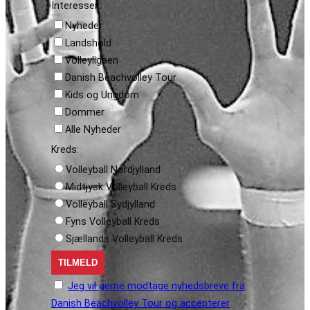
Interesser:
Nyheder
Landshold
Volleyligaen
Danish Beachvolley Tour
Kids og Ungdom
Dommer
Alle Nyheder
Kreds:
Volleyball Nordjylland
Midtjysk Volleyball Kreds
Volleyball Sydjylland
Fyns Volleyball Kreds
Sjællands Volleyball Kreds
Jeg vil gerne modtage nyhedsbreve fra
Danish Beachvolley Tour og accepterer