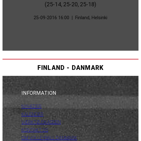
(25-14, 25-20, 25-18)
25-09-2016 16:00
|
Finland, Helsinki
FINLAND - DANMARK
INFORMATION
NYHEDER
KALENDER
VÆRKTØJSKASSEN
KONTAKT OS
OM VOLLEYBALL DANMARK