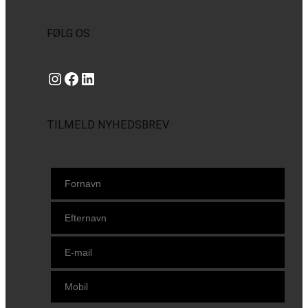
FØLG OS
Instagram
https://www.facebook.com/danishbeachvolleytour
LinkedIn
TILMELD NYHEDSBREV