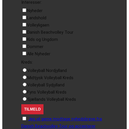
Interesser:
Nyheder
Landshold
Volleyligaen
Danish Beachvolley Tour
Kids og Ungdom
Dommer
Alle Nyheder
Kreds:
Volleyball Nordjylland
Midtjysk Volleyball Kreds
Volleyball Sydjylland
Fyns Volleyball Kreds
Sjællands Volleyball Kreds
Jeg vil gerne modtage nyhedsbreve fra
Danish Beachvolley Tour og accepterer