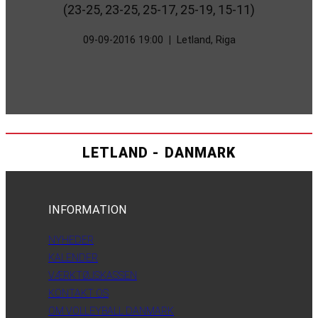
(23-25, 23-25, 25-17, 25-19, 15-11)
09-09-2016 19:00
|
Letland, Riga
LETLAND - DANMARK
INFORMATION
NYHEDER
KALENDER
VÆRKTØJSKASSEN
KONTAKT OS
OM VOLLEYBALL DANMARK