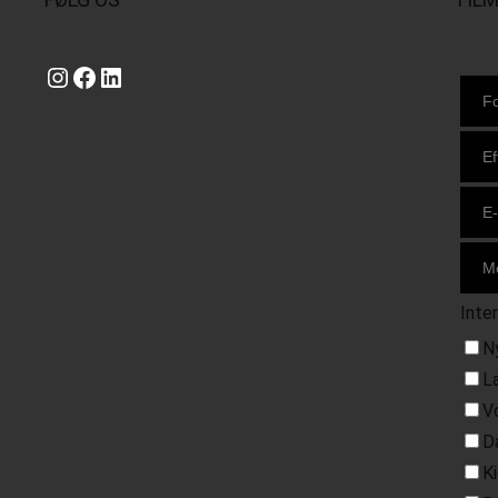
Instagram
https://www.facebook.com/danishbeachvolleytour
LinkedIn
Inte
N
L
V
D
K