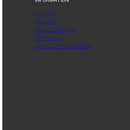
NYHEDER
KALENDER
VÆRKTØJSKASSEN
KONTAKT OS
OM VOLLEYBALL DANMARK