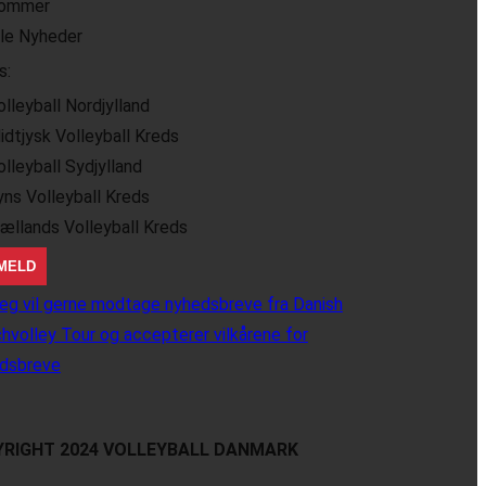
ommer
lle Nyheder
s:
olleyball Nordjylland
idtjysk Volleyball Kreds
olleyball Sydjylland
yns Volleyball Kreds
jællands Volleyball Kreds
eg vil gerne modtage nyhedsbreve fra Danish
hvolley Tour og accepterer vilkårene for
dsbreve
RIGHT 2024 VOLLEYBALL DANMARK