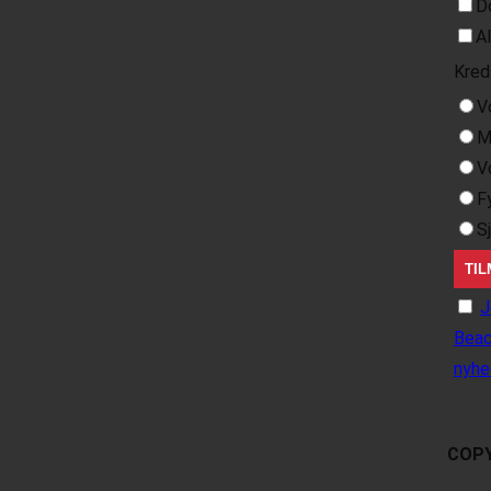
D
A
Kred
V
M
V
F
S
J
Beac
nyhe
COPY