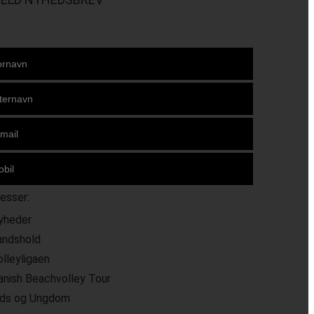
resser:
yheder
andshold
olleyligaen
anish Beachvolley Tour
ids og Ungdom