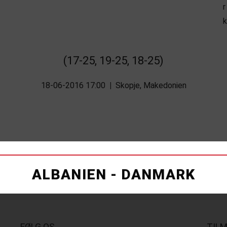
(17-25, 19-25, 18-25)
18-06-2016 17:00
|
Skopje, Makedonien
ALBANIEN - DANMARK
FØLG OS
TIL