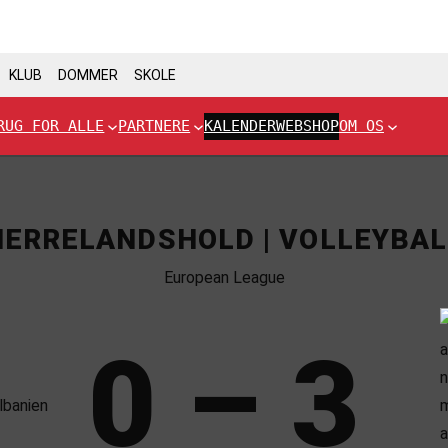
KLUB
DOMMER
SKOLE
RUG FOR ALLE
PARTNERE
KALENDER
WEBSHOP
OM OS
HERRELANDSHOLD | VOLLEYBAL
European League
0 – 3