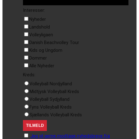
Interesser:
Nyheder
Landshold
Volleyligaen
Danish Beachvolley Tour
Kids og Ungdom
Dommer
Alle Nyheder
Kreds:
Volleyball Nordjylland
Midtjysk Volleyball Kreds
Volleyball Sydjylland
Fyns Volleyball Kreds
Sjællands Volleyball Kreds
Jeg vil gerne modtage nyhedsbreve fra