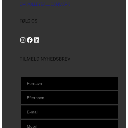
OM VOLLEYBALL DANMARK
FØLG OS
Instagram
https://www.facebook.com/danishbeachvolleytour
LinkedIn
TILMELD NYHEDSBREV