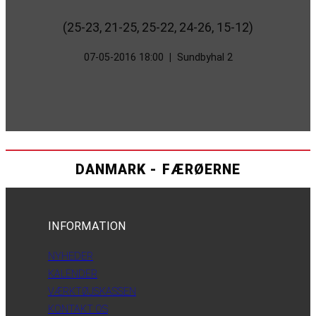
(25-23, 21-25, 25-22, 24-26, 15-12)
07-05-2016 18:00
|
Sundbyhal 2
DANMARK - FÆRØERNE
INFORMATION
NYHEDER
KALENDER
VÆRKTØJSKASSEN
KONTAKT OS