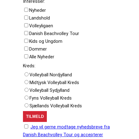
Interesser:
Nyheder
Landshold
Volleyligaen
Danish Beachvolley Tour
Kids og Ungdom
Dommer
Alle Nyheder
Kreds:
Volleyball Nordjylland
Midtjysk Volleyball Kreds
Volleyball Sydjylland
Fyns Volleyball Kreds
Sjællands Volleyball Kreds
Jeg vil gerne modtage nyhedsbreve fra
Danish Beachvolley Tour og accepterer