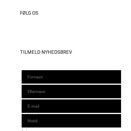
FØLG OS
Instagram
https://www.facebook.com/danishbeachvolleytour
LinkedIn
TILMELD NYHEDSBREV