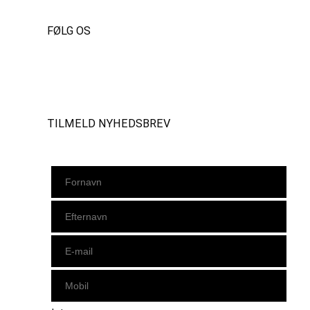
FØLG OS
Instagram
https://www.facebook.com/danishbeachvolleytour
LinkedIn
TILMELD NYHEDSBREV