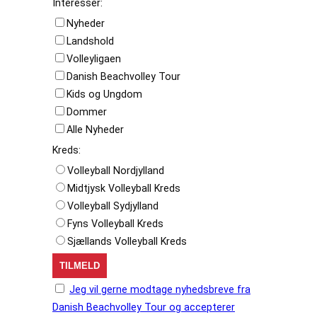
Interesser:
Nyheder
Landshold
Volleyligaen
Danish Beachvolley Tour
Kids og Ungdom
Dommer
Alle Nyheder
Kreds:
Volleyball Nordjylland
Midtjysk Volleyball Kreds
Volleyball Sydjylland
Fyns Volleyball Kreds
Sjællands Volleyball Kreds
Jeg vil gerne modtage nyhedsbreve fra
Danish Beachvolley Tour og accepterer