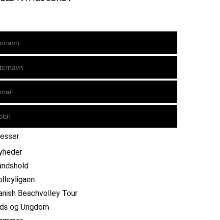
resser:
yheder
andshold
olleyligaen
anish Beachvolley Tour
ids og Ungdom