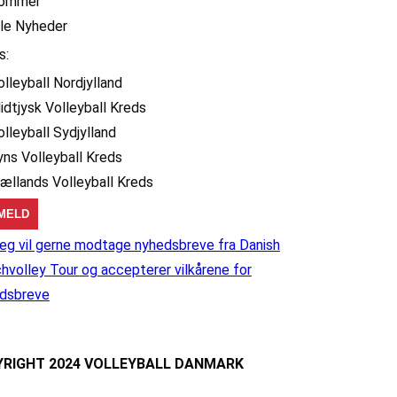
ommer
lle Nyheder
s:
olleyball Nordjylland
idtjysk Volleyball Kreds
olleyball Sydjylland
yns Volleyball Kreds
jællands Volleyball Kreds
eg vil gerne modtage nyhedsbreve fra Danish
hvolley Tour og accepterer vilkårene for
dsbreve
RIGHT 2024 VOLLEYBALL DANMARK