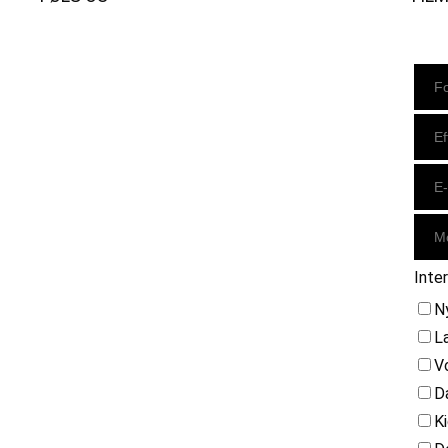
Instagram
https://www.facebook.com/danishbeachvolleytour
LinkedIn
Inte
N
L
V
D
K