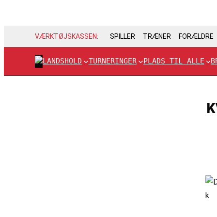
VÆRKTØJSKASSEN:
SPILLER
TRÆNER
FORÆLDRE
LANDSHOLD
TURNERINGER
PLADS TIL ALLE
B
K