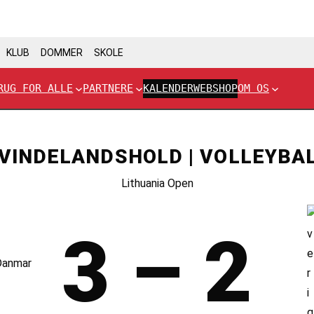
KLUB
DOMMER
SKOLE
RUG FOR ALLE
PARTNERE
KALENDER
WEBSHOP
OM OS
VINDELANDSHOLD | VOLLEYBA
Lithuania Open
3 – 2