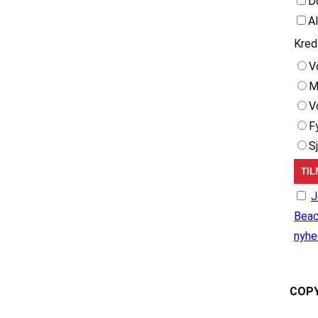
D
A
Kred
V
M
V
F
S
J
Beac
nyhe
COPY