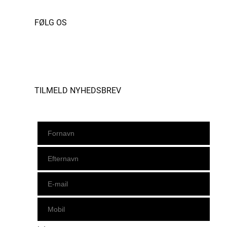
FØLG OS
Instagram
https://www.facebook.com/danishbeachvolleytour
LinkedIn
TILMELD NYHEDSBREV