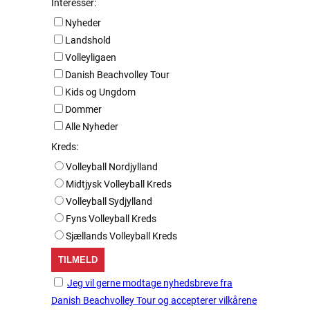
Interesser:
Nyheder
Landshold
Volleyligaen
Danish Beachvolley Tour
Kids og Ungdom
Dommer
Alle Nyheder
Kreds:
Volleyball Nordjylland
Midtjysk Volleyball Kreds
Volleyball Sydjylland
Fyns Volleyball Kreds
Sjællands Volleyball Kreds
Jeg vil gerne modtage nyhedsbreve fra
Danish Beachvolley Tour og accepterer vilkårene