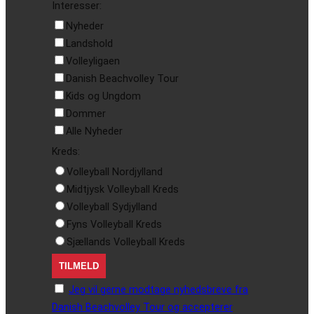
Interesser:
Nyheder
Landshold
Volleyligaen
Danish Beachvolley Tour
Kids og Ungdom
Dommer
Alle Nyheder
Kreds:
Volleyball Nordjylland
Midtjysk Volleyball Kreds
Volleyball Sydjylland
Fyns Volleyball Kreds
Sjællands Volleyball Kreds
Jeg vil gerne modtage nyhedsbreve fra
Danish Beachvolley Tour og accepterer