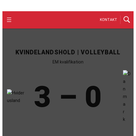
KONTAKT
KVINDELANDSHOLD | VOLLEYBALL
EM kvalifikation
3 – 0