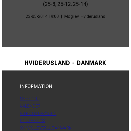
(25-8, 25-12, 25-14)
23-05-2014 19:00
|
Mogilev, Hviderusland
HVIDERUSLAND - DANMARK
INFORMATION
NYHEDER
KALENDER
VÆRKTØJSKASSEN
KONTAKT OS
OM VOLLEYBALL DANMARK