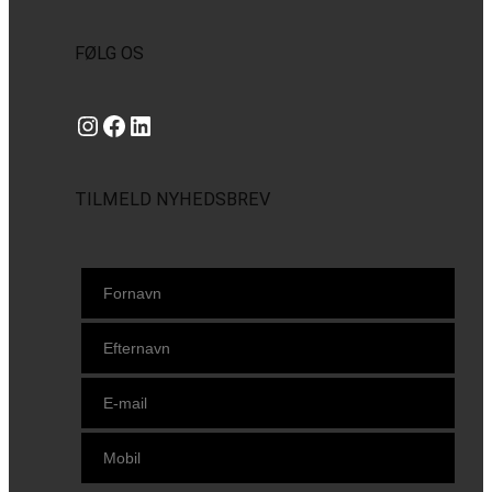
FØLG OS
Instagram
https://www.facebook.com/danishbeachvolleytour
LinkedIn
TILMELD NYHEDSBREV