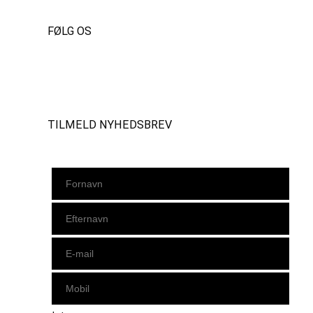
FØLG OS
Instagram
https://www.facebook.com/danishbeachvolleytour
LinkedIn
TILMELD NYHEDSBREV