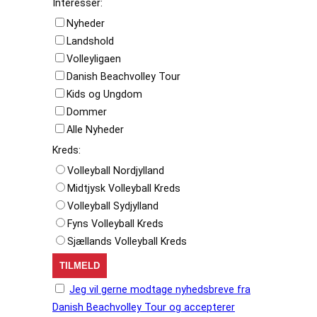
Interesser:
Nyheder
Landshold
Volleyligaen
Danish Beachvolley Tour
Kids og Ungdom
Dommer
Alle Nyheder
Kreds:
Volleyball Nordjylland
Midtjysk Volleyball Kreds
Volleyball Sydjylland
Fyns Volleyball Kreds
Sjællands Volleyball Kreds
Jeg vil gerne modtage nyhedsbreve fra
Danish Beachvolley Tour og accepterer