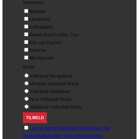
Interesser:
Nyheder
Landshold
Volleyligaen
Danish Beachvolley Tour
Kids og Ungdom
Dommer
Alle Nyheder
Kreds:
Volleyball Nordjylland
Midtjysk Volleyball Kreds
Volleyball Sydjylland
Fyns Volleyball Kreds
Sjællands Volleyball Kreds
Jeg vil gerne modtage nyhedsbreve fra
Danish Beachvolley Tour og accepterer