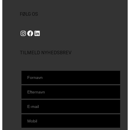
FØLG OS
Instagram
https://www.facebook.com/danishbeachvolleytour
LinkedIn
TILMELD NYHEDSBREV