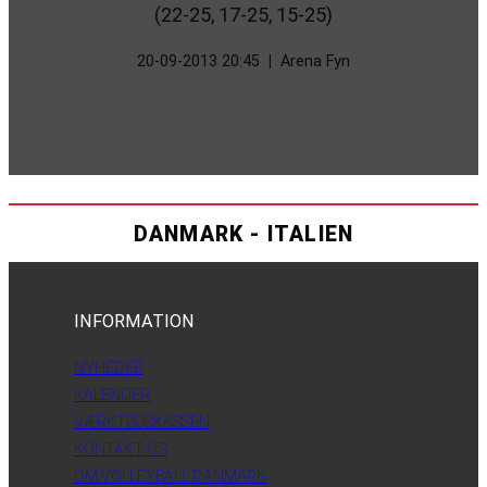
(22-25, 17-25, 15-25)
20-09-2013 20:45
|
Arena Fyn
DANMARK - ITALIEN
INFORMATION
NYHEDER
KALENDER
VÆRKTØJSKASSEN
KONTAKT OS
OM VOLLEYBALL DANMARK