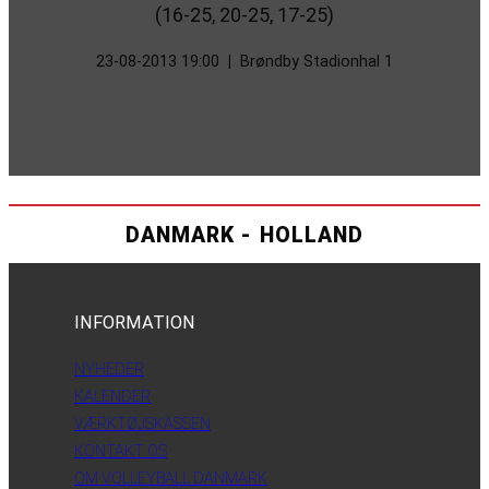
(16-25, 20-25, 17-25)
23-08-2013 19:00
|
Brøndby Stadionhal 1
DANMARK - HOLLAND
INFORMATION
NYHEDER
KALENDER
VÆRKTØJSKASSEN
KONTAKT OS
OM VOLLEYBALL DANMARK