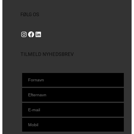
FØLG OS
Instagram
https://www.facebook.com/danishbeachvolleytour
LinkedIn
TILMELD NYHEDSBREV