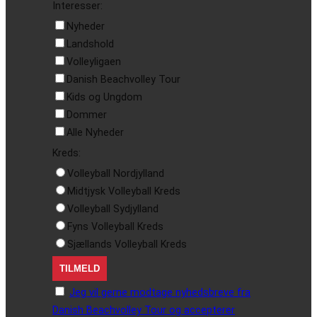
Interesser:
Nyheder
Landshold
Volleyligaen
Danish Beachvolley Tour
Kids og Ungdom
Dommer
Alle Nyheder
Kreds:
Volleyball Nordjylland
Midtjysk Volleyball Kreds
Volleyball Sydjylland
Fyns Volleyball Kreds
Sjællands Volleyball Kreds
Jeg vil gerne modtage nyhedsbreve fra
Danish Beachvolley Tour og accepterer