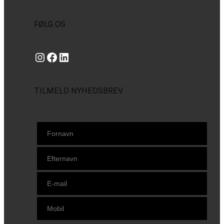
FØLG OS
Instagram
https://www.facebook.com/danishbeachvolleytour
LinkedIn
TILMELD NYHEDSBREV