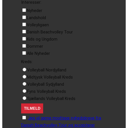
Interesser:
Nyheder
Landshold
Volleyligaen
Danish Beachvolley Tour
Kids og Ungdom
Dommer
Alle Nyheder
Kreds:
Volleyball Nordjylland
Midtjysk Volleyball Kreds
Volleyball Sydjylland
Fyns Volleyball Kreds
Sjællands Volleyball Kreds
Jeg vil gerne modtage nyhedsbreve fra
Danish Beachvolley Tour og accepterer