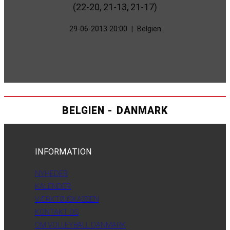
(22-20, 21-13, 21-17)
29-06-2013 20:00
|
Belgien
BELGIEN - DANMARK
INFORMATION
NYHEDER
KALENDER
VÆRKTØJSKASSEN
KONTAKT OS
OM VOLLEYBALL DANMARK