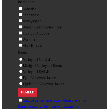
Interesser:
Nyheder
Landshold
Volleyligaen
Danish Beachvolley Tour
Kids og Ungdom
Dommer
Alle Nyheder
Kreds:
Volleyball Nordjylland
Midtjysk Volleyball Kreds
Volleyball Sydjylland
Fyns Volleyball Kreds
Sjællands Volleyball Kreds
Jeg vil gerne modtage nyhedsbreve fra
Danish Beachvolley Tour og accepterer