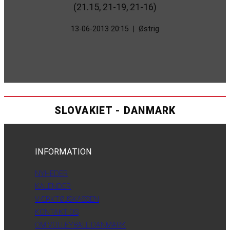
(21.15, 21-19, 21-16)
13-06-2013 20:15
|
Østrig
SLOVAKIET - DANMARK
INFORMATION
NYHEDER
KALENDER
VÆRKTØJSKASSEN
KONTAKT OS
OM VOLLEYBALL DANMARK