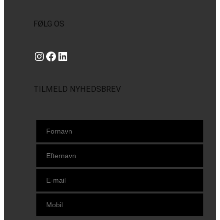
FØLG OS
Instagram
https://www.facebook.com/danishbeachvolleytour
LinkedIn
TILMELD NYHEDSBREV