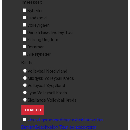
Interesser:
Nyheder
Landshold
Volleyligaen
Danish Beachvolley Tour
Kids og Ungdom
Dommer
Alle Nyheder
Kreds:
Volleyball Nordjylland
Midtjysk Volleyball Kreds
Volleyball Sydjylland
Fyns Volleyball Kreds
Sjællands Volleyball Kreds
Jeg vil gerne modtage nyhedsbreve fra
Danish Beachvolley Tour og accepterer