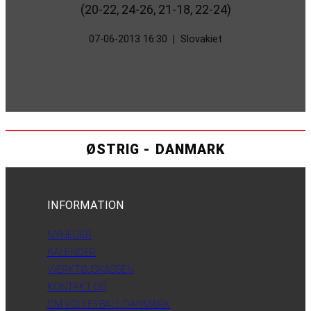
(20-22, 24-26, 21-18, 22-24)
07-06-2013 16:30
|
Slovakiet
ØSTRIG - DANMARK
INFORMATION
NYHEDER
KALENDER
VÆRKTØJSKASSEN
KONTAKT OS
OM VOLLEYBALL DANMARK