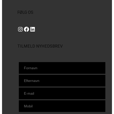
FØLG OS
Instagram
https://www.facebook.com/danishbeachvolleytour
LinkedIn
TILMELD NYHEDSBREV