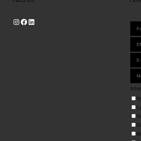
Instagram
https://www.facebook.com/danishbeachvolleytour
LinkedIn
Inte
N
L
V
D
K