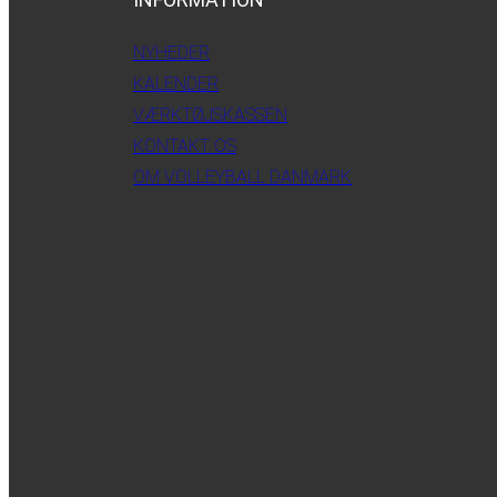
NYHEDER
KALENDER
VÆRKTØJSKASSEN
KONTAKT OS
OM VOLLEYBALL DANMARK