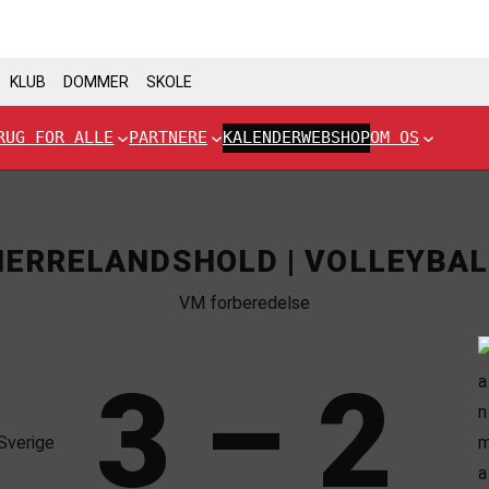
KLUB
DOMMER
SKOLE
RUG FOR ALLE
PARTNERE
KALENDER
WEBSHOP
OM OS
HERRELANDSHOLD | VOLLEYBAL
VM forberedelse
3 – 2