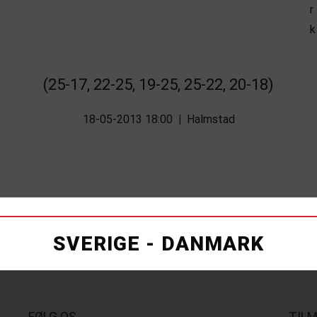
(25-17, 22-25, 19-25, 25-22, 20-18)
18-05-2013 18:00
|
Halmstad
SVERIGE - DANMARK
FØLG OS
TIL