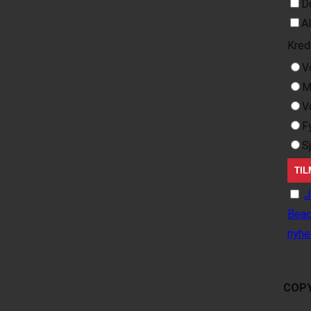
D
A
Kred
V
M
V
F
S
J
Beac
nyhe
COPY