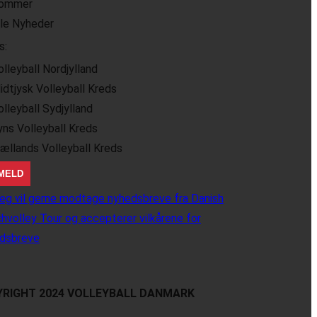
ommer
lle Nyheder
s:
olleyball Nordjylland
idtjysk Volleyball Kreds
olleyball Sydjylland
yns Volleyball Kreds
jællands Volleyball Kreds
eg vil gerne modtage nyhedsbreve fra Danish
hvolley Tour og accepterer vilkårene for
dsbreve
RIGHT 2024 VOLLEYBALL DANMARK