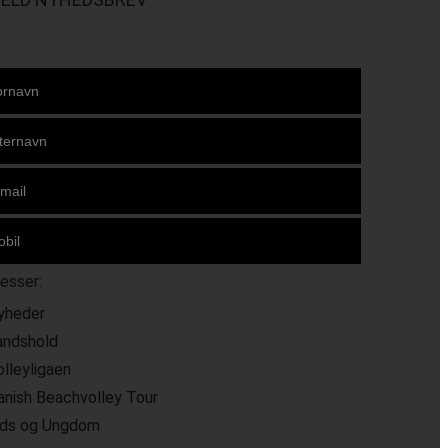
resser:
yheder
andshold
olleyligaen
anish Beachvolley Tour
ids og Ungdom