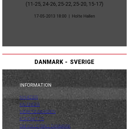
(11-25, 24-26, 25-22, 25-20, 15-17)
17-05-2013 18:00
|
Holte Hallen
DANMARK - SVERIGE
INFORMATION
NYHEDER
KALENDER
VÆRKTØJSKASSEN
KONTAKT OS
OM VOLLEYBALL DANMARK