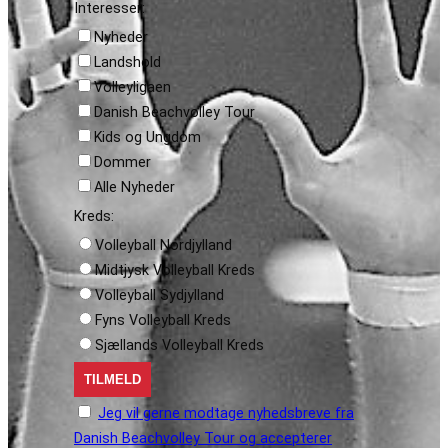
Interesser:
Nyheder
Landshold
Volleyligaen
Danish Beachvolley Tour
Kids og Ungdom
Dommer
Alle Nyheder
Kreds:
Volleyball Nordjylland
Midtjysk Volleyball Kreds
Volleyball Sydjylland
Fyns Volleyball Kreds
Sjællands Volleyball Kreds
Jeg vil gerne modtage nyhedsbreve fra
Danish Beachvolley Tour og accepterer