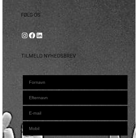
FØLG OS
Instagram
https://www.facebook.com/danishbeachvolleytour
LinkedIn
TILMELD NYHEDSBREV