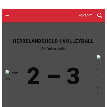
KONTAKT
HERRELANDSHOLD | VOLLEYBALL
VM forberedelse
2 – 3