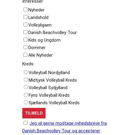
Interesser:
Nyheder
Landshold
Volleyligaen
Danish Beachvolley Tour
Kids og Ungdom
Dommer
Alle Nyheder
Kreds:
Volleyball Nordjylland
Midtjysk Volleyball Kreds
Volleyball Sydjylland
Fyns Volleyball Kreds
Sjællands Volleyball Kreds
Jeg vil gerne modtage nyhedsbreve fra
Danish Beachvolley Tour og accepterer