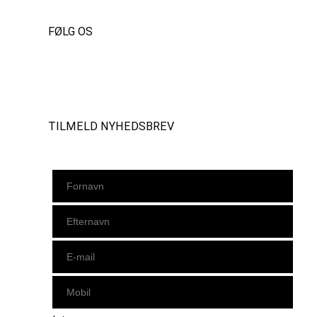
FØLG OS
Instagram
https://www.facebook.com/danishbeachvolleytour
LinkedIn
TILMELD NYHEDSBREV