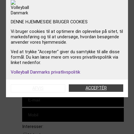
FØLG OS
DENNE HJEMMESIDE BRUGER COOKIES
Instagram
https://www.facebook.com/danishbeachvolleytour
LinkedIn
Vi bruger cookies til at optimere din oplevelse på sitet, til
markedsføring og til at undersøge, hvordan besøgende
anvender vores hjemmeside.
TILMELD NYHEDSBREV
Ved at trykke "Accepter" giver du samtykke til alle disse
formål. Du kan læse mere om vores privatlivspolitik via
linket nedenfor.
Volleyball Danmarks privatlivspolitik
ACCEPTÉR
AFVIS
Interesser: