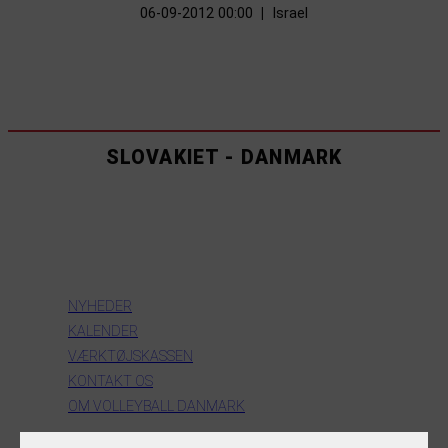
06-09-2012 00:00
|
Israel
SLOVAKIET - DANMARK
INFORMATION
NYHEDER
KALENDER
VÆRKTØJSKASSEN
KONTAKT OS
OM VOLLEYBALL DANMARK