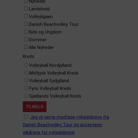
Nyheder
Landshold
Volleyligaen
Danish Beachvolley Tour
Kids og Ungdom
Dommer
Alle Nyheder
Kreds:
Volleyball Nordjylland
Midtjysk Volleyball Kreds
Volleyball Sydjylland
Fyns Volleyball Kreds
Sjællands Volleyball Kreds
Jeg vil gerne modtage nyhedsbreve fra
Danish Beachvolley Tour og accepterer
vilkårene for nyhedsbreve