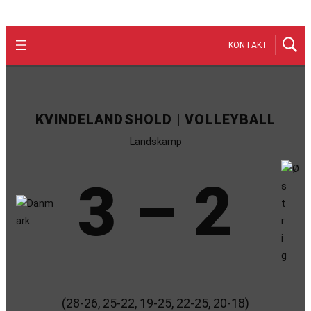
KONTAKT
KVINDELANDSHOLD | VOLLEYBALL
Landskamp
3 – 2
(28-26, 25-22, 19-25, 22-25, 20-18)