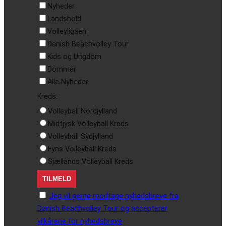
Nyheder
Landshold
Volleyligaen
Danish Beachvolley Tour
Kids og Ungdom
Dommer
Alle Nyheder
Kreds:
Volleyball Nordjylland
Midtjysk Volleyball Kreds
Volleyball Sydjylland
Fyns Volleyball Kreds
Sjællands Volleyball Kreds
Jeg vil gerne modtage nyhedsbreve fra
Danish Beachvolley Tour og accepterer
vilkårene for nyhedsbreve