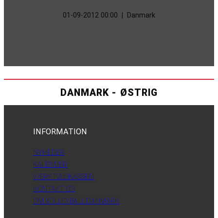
01-09-2012 00:00
|
Danmark
DANMARK - ØSTRIG
INFORMATION
NYHEDER
KALENDER
VÆRKTØJSKASSEN
KONTAKT OS
OM VOLLEYBALL DANMARK