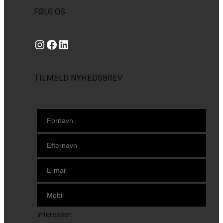
FØLG OS
Instagram
https://www.facebook.com/danishbeachvolleytour
LinkedIn
TILMELD NYHEDSBREV
Interesser: