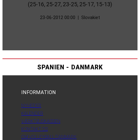
(25-16, 25-27, 23-25, 25-17, 15-13)
23-06-2012 00:00
|
Slovakiet
SPANIEN - DANMARK
INFORMATION
NYHEDER
KALENDER
VÆRKTØJSKASSEN
KONTAKT OS
OM VOLLEYBALL DANMARK