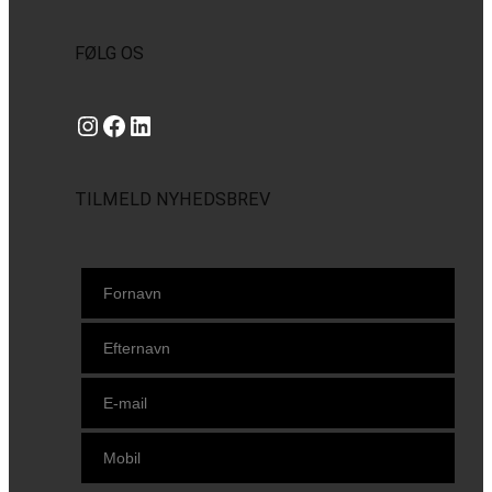
FØLG OS
Instagram
https://www.facebook.com/danishbeachvolleytour
LinkedIn
TILMELD NYHEDSBREV