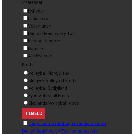
Interesser:
Nyheder
Landshold
Volleyligaen
Danish Beachvolley Tour
Kids og Ungdom
Dommer
Alle Nyheder
Kreds:
Volleyball Nordjylland
Midtjysk Volleyball Kreds
Volleyball Sydjylland
Fyns Volleyball Kreds
Sjællands Volleyball Kreds
Jeg vil gerne modtage nyhedsbreve fra
Danish Beachvolley Tour og accepterer