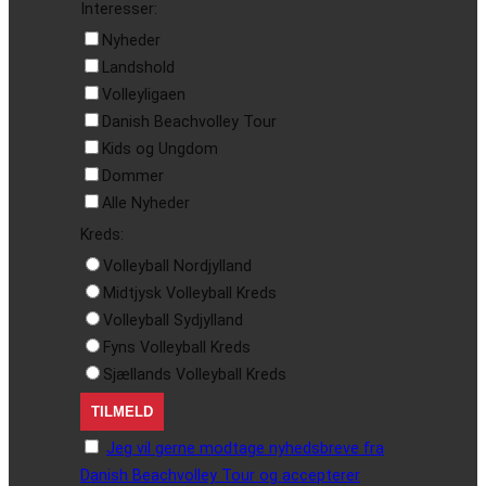
Interesser:
Nyheder
Landshold
Volleyligaen
Danish Beachvolley Tour
Kids og Ungdom
Dommer
Alle Nyheder
Kreds:
Volleyball Nordjylland
Midtjysk Volleyball Kreds
Volleyball Sydjylland
Fyns Volleyball Kreds
Sjællands Volleyball Kreds
Jeg vil gerne modtage nyhedsbreve fra
Danish Beachvolley Tour og accepterer