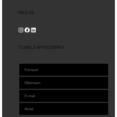
FØLG OS
Instagram
https://www.facebook.com/danishbeachvolleytour
LinkedIn
TILMELD NYHEDSBREV