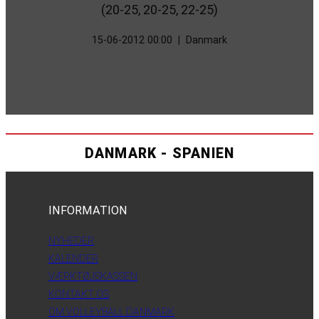
(20-25, 20-25, 22-25)
15-06-2012 00:00
|
Danmark
DANMARK - SPANIEN
INFORMATION
NYHEDER
KALENDER
VÆRKTØJSKASSEN
KONTAKT OS
OM VOLLEYBALL DANMARK