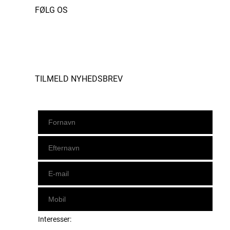
FØLG OS
Instagram
https://www.facebook.com/danishbeachvolleytour
LinkedIn
TILMELD NYHEDSBREV
Interesser: