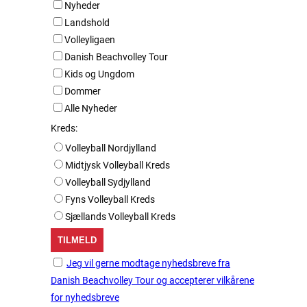
Nyheder
Landshold
Volleyligaen
Danish Beachvolley Tour
Kids og Ungdom
Dommer
Alle Nyheder
Kreds:
Volleyball Nordjylland
Midtjysk Volleyball Kreds
Volleyball Sydjylland
Fyns Volleyball Kreds
Sjællands Volleyball Kreds
Jeg vil gerne modtage nyhedsbreve fra
Danish Beachvolley Tour og accepterer vilkårene
for nyhedsbreve