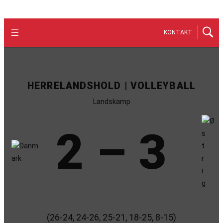
KONTAKT
HERRELANDSHOLD | VOLLEYBALL
Landskamp
2 – 3
(26-24, 24-26, 25-21, 18-25, 8-15)