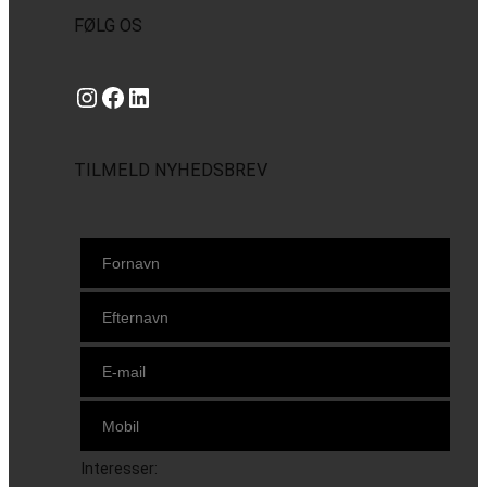
FØLG OS
Instagram
https://www.facebook.com/danishbeachvolleytour
LinkedIn
TILMELD NYHEDSBREV
Interesser: