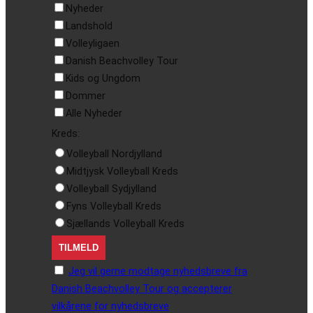
Nyheder
Landshold
Volleyligaen
Danish Beachvolley Tour
Kids og Ungdom
Dommer
Alle Nyheder
Kreds:
Volleyball Nordjylland
Midtjysk Volleyball Kreds
Volleyball Sydjylland
Fyns Volleyball Kreds
Sjællands Volleyball Kreds
Jeg vil gerne modtage nyhedsbreve fra
Danish Beachvolley Tour og accepterer
vilkårene for nyhedsbreve