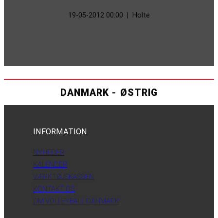
19-05-2012 00:00
|
Holte
DANMARK - ØSTRIG
INFORMATION
NYHEDER
KALENDER
VÆRKTØJSKASSEN
KONTAKT OS
OM VOLLEYBALL DANMARK