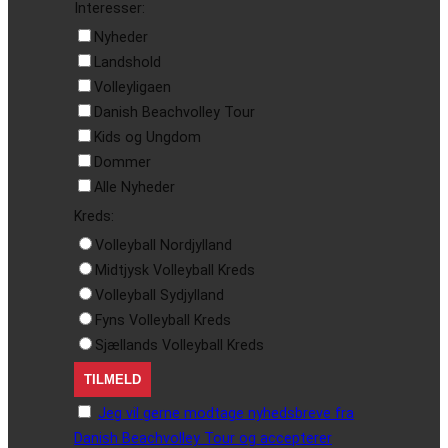
Interesser:
Nyheder
Landshold
Volleyligaen
Danish Beachvolley Tour
Kids og Ungdom
Dommer
Alle Nyheder
Kreds:
Volleyball Nordjylland
Midtjysk Volleyball Kreds
Volleyball Sydjylland
Fyns Volleyball Kreds
Sjællands Volleyball Kreds
Jeg vil gerne modtage nyhedsbreve fra
Danish Beachvolley Tour og accepterer