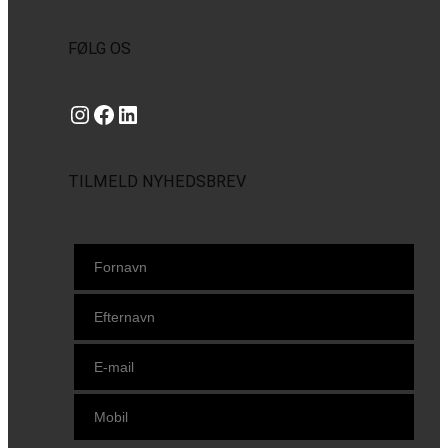
FØLG OS
Instagram
https://www.facebook.com/danishbeachvolleytour
LinkedIn
TILMELD NYHEDSBREV