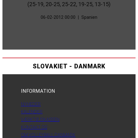
(25-19, 20-25, 25-22, 19-25, 13-15)
06-02-2012 00:00
|
Spanien
SLOVAKIET - DANMARK
INFORMATION
NYHEDER
KALENDER
VÆRKTØJSKASSEN
KONTAKT OS
OM VOLLEYBALL DANMARK