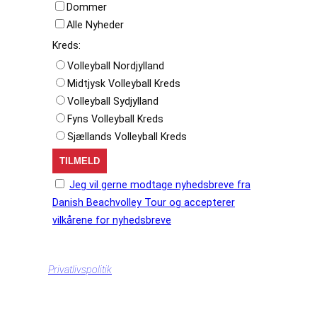
Dommer
Alle Nyheder
Kreds:
Volleyball Nordjylland
Midtjysk Volleyball Kreds
Volleyball Sydjylland
Fyns Volleyball Kreds
Sjællands Volleyball Kreds
Jeg vil gerne modtage nyhedsbreve fra
Danish Beachvolley Tour og accepterer
vilkårene for nyhedsbreve
Privatlivspolitik