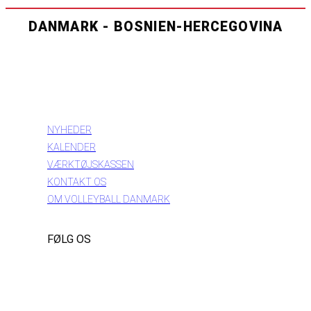
DANMARK - BOSNIEN-HERCEGOVINA
INFORMATION
NYHEDER
KALENDER
VÆRKTØJSKASSEN
KONTAKT OS
OM VOLLEYBALL DANMARK
FØLG OS
Instagram
https://www.facebook.com/danishbeachvolleytour
LinkedIn