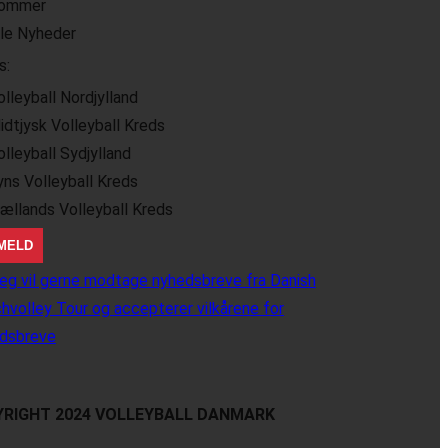
ommer
lle Nyheder
s:
olleyball Nordjylland
idtjysk Volleyball Kreds
olleyball Sydjylland
yns Volleyball Kreds
jællands Volleyball Kreds
eg vil gerne modtage nyhedsbreve fra Danish
hvolley Tour og accepterer vilkårene for
dsbreve
RIGHT 2024 VOLLEYBALL DANMARK