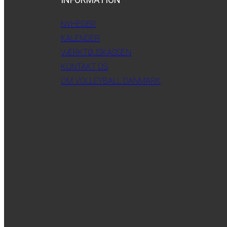
NYHEDER
KALENDER
VÆRKTØJSKASSEN
KONTAKT OS
OM VOLLEYBALL DANMARK