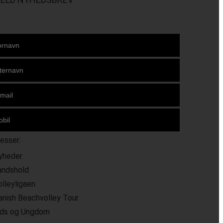
resser:
yheder
andshold
olleyligaen
anish Beachvolley Tour
ids og Ungdom