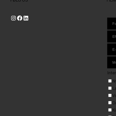
Instagram
https://www.facebook.com/danishbeachvolleytour
LinkedIn
Inte
N
L
V
D
K