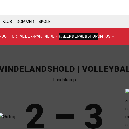
KLUB
DOMMER
SKOLE
RUG FOR ALLE
PARTNERE
KALENDER
WEBSHOP
OM OS
VINDELANDSHOLD | VOLLEYBA
Landskamp
2 – 3