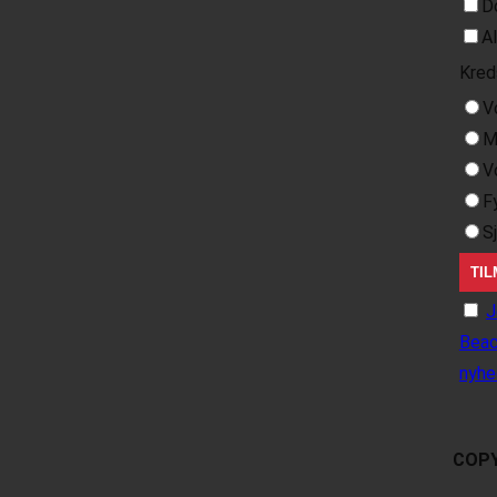
D
A
Kred
V
M
V
F
S
J
Beac
nyhe
COPY