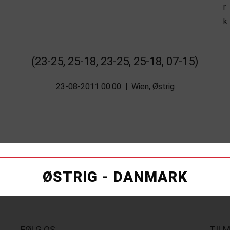
(23-25, 25-18, 23-25, 25-18, 07-15)
23-08-2011 00:00
|
Wien, Østrig
ØSTRIG - DANMARK
FØLG OS
TIL