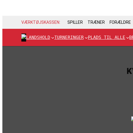
VÆRKTØJSKASSEN:
SPILLER
TRÆNER
FORÆLDRE
LANDSHOLD
TURNERINGER
PLADS TIL ALLE
B
K