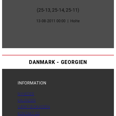
(25-13, 25-14, 25-11)
13-08-2011 00:00
|
Holte
DANMARK - GEORGIEN
INFORMATION
NYHEDER
KALENDER
VÆRKTØJSKASSEN
KONTAKT OS