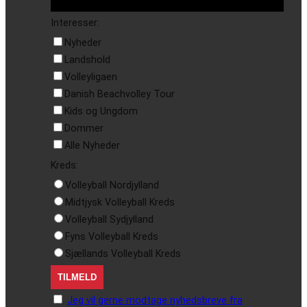
Interesser:
Nyheder
Landshold
Volleyligaen
Danish Beachvolley Tour
Kids og Ungdom
Dommer
Alle Nyheder
Kreds:
Volleyball Nordjylland
Midtjysk Volleyball Kreds
Volleyball Sydjylland
Fyns Volleyball Kreds
Sjællands Volleyball Kreds
Jeg vil gerne modtage nyhedsbreve fra