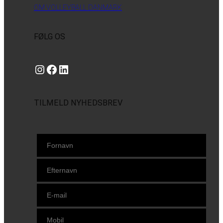
OM VOLLEYBALL DANMARK
FØLG OS
Instagram
https://www.facebook.com/danishbeachvolleytour
LinkedIn
TILMELD NYHEDSBREV