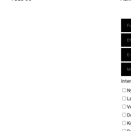
Instagram
https://www.facebook.com/danishbeachvolleytour
LinkedIn
Inte
N
L
V
D
K