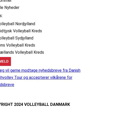
ommer
lle Nyheder
s:
olleyball Nordjylland
idtjysk Volleyball Kreds
olleyball Sydjylland
yns Volleyball Kreds
jællands Volleyball Kreds
eg vil gerne modtage nyhedsbreve fra Danish
hvolley Tour og accepterer vilkårene for
dsbreve
RIGHT 2024 VOLLEYBALL DANMARK