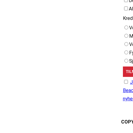
D
A
Kred
V
M
V
F
S
J
Beac
nyhe
COPY