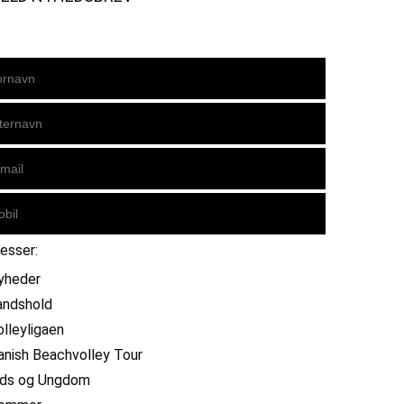
resser:
yheder
andshold
olleyligaen
anish Beachvolley Tour
ids og Ungdom