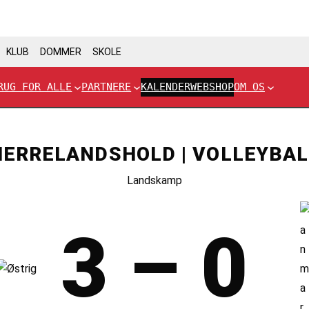
KLUB
DOMMER
SKOLE
RUG FOR ALLE
PARTNERE
KALENDER
WEBSHOP
OM OS
HERRELANDSHOLD | VOLLEYBAL
Landskamp
3 – 0