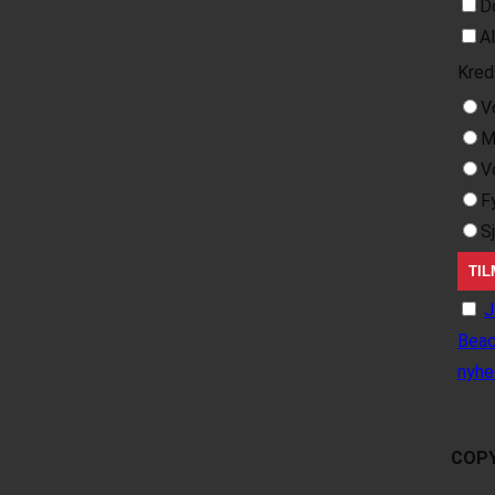
D
A
Kred
V
M
V
F
S
J
Beac
nyhe
COPY