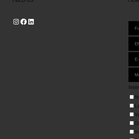
Instagram
https://www.facebook.com/danishbeachvolleytour
LinkedIn
Inte
N
L
V
D
K