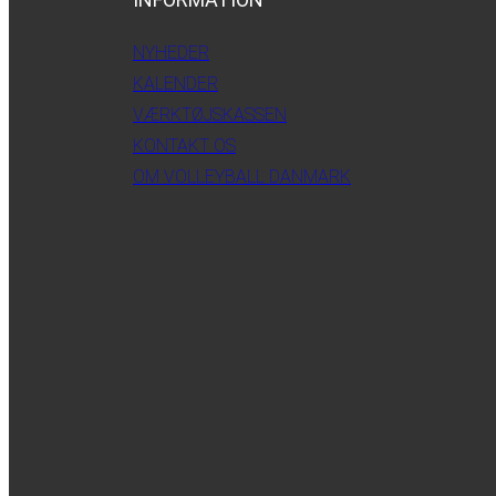
NYHEDER
KALENDER
VÆRKTØJSKASSEN
KONTAKT OS
OM VOLLEYBALL DANMARK