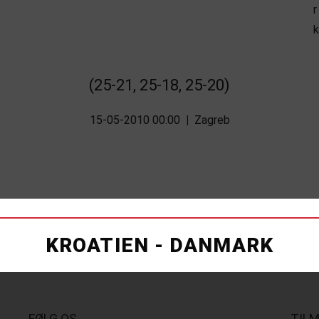
(25-21, 25-18, 25-20)
15-05-2010 00:00
|
Zagreb
KROATIEN - DANMARK
FØLG OS
TIL