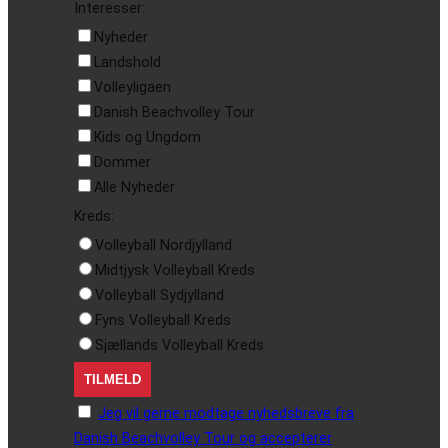
Interesser:
Nyheder
Landshold
Volleyligaen
Danish Beachvolley Tour
Kids og Ungdom
Dommer
Alle Nyheder
Kreds:
Volleyball Nordjylland
Midtjysk Volleyball Kreds
Volleyball Sydjylland
Fyns Volleyball Kreds
Sjællands Volleyball Kreds
Jeg vil gerne modtage nyhedsbreve fra
Danish Beachvolley Tour og accepterer