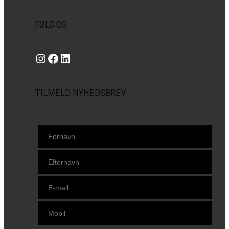
FØLG OS
Instagram
https://www.facebook.com/danishbeachvolleytour
LinkedIn
TILMELD NYHEDSBREV