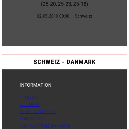
(25-20, 25-23, 25-18)
02-05-2010 00:00
|
Schweitz
SCHWEIZ - DANMARK
INFORMATION
NYHEDER
KALENDER
VÆRKTØJSKASSEN
KONTAKT OS
OM VOLLEYBALL DANMARK