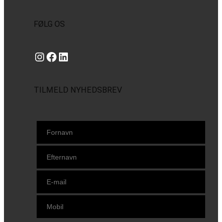
FØLG OS
Instagram
https://www.facebook.com/danishbeachvolleytour
LinkedIn
TILMELD NYHEDSBREV