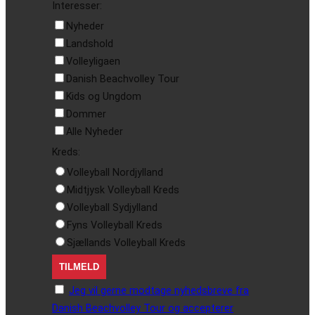
Interesser:
Nyheder
Landshold
Volleyligaen
Danish Beachvolley Tour
Kids og Ungdom
Dommer
Alle Nyheder
Kreds:
Volleyball Nordjylland
Midtjysk Volleyball Kreds
Volleyball Sydjylland
Fyns Volleyball Kreds
Sjællands Volleyball Kreds
Jeg vil gerne modtage nyhedsbreve fra
Danish Beachvolley Tour og accepterer