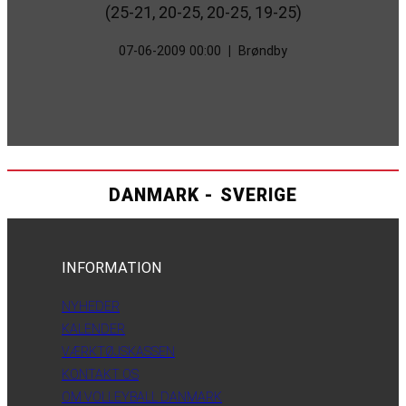
(25-21, 20-25, 20-25, 19-25)
07-06-2009 00:00
|
Brøndby
DANMARK - SVERIGE
INFORMATION
NYHEDER
KALENDER
VÆRKTØJSKASSEN
KONTAKT OS
OM VOLLEYBALL DANMARK