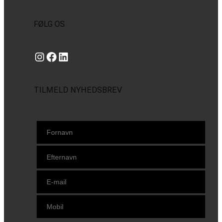
FØLG OS
Instagram
https://www.facebook.com/danishbeachvolleytour
LinkedIn
TILMELD NYHEDSBREV