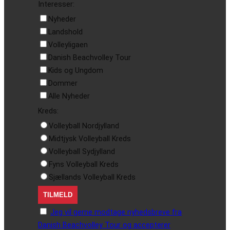
Interesser:
Nyheder
Landshold
Volleyligaen
Danish Beachvolley Tour
Kids og Ungdom
Dommer
Alle Nyheder
Kreds:
Volleyball Nordjylland
Midtjysk Volleyball Kreds
Volleyball Sydjylland
Fyns Volleyball Kreds
Sjællands Volleyball Kreds
Jeg vil gerne modtage nyhedsbreve fra
Danish Beachvolley Tour og accepterer