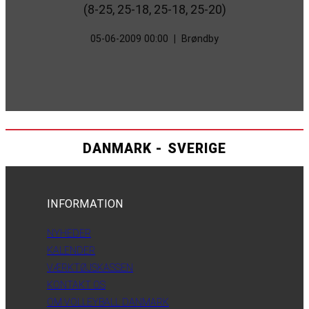
(8-25, 25-18, 25-18, 25-20)
05-06-2009 00:00
|
Brøndby
DANMARK - SVERIGE
INFORMATION
NYHEDER
KALENDER
VÆRKTØJSKASSEN
KONTAKT OS
OM VOLLEYBALL DANMARK