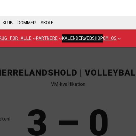
KLUB
DOMMER
SKOLE
RUG FOR ALLE
PARTNERE
KALENDER
WEBSHOP
OM OS
HERRELANDSHOLD | VOLLEYBAL
VM-kvalifikation
3 – 0