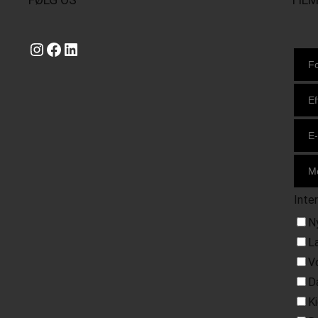
Instagram
https://www.facebook.com/danishbeachvolleytour
LinkedIn
Inte
N
L
V
D
K