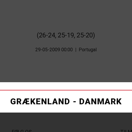
(26-24, 25-19, 25-20)
29-05-2009 00:00
|
Portugal
GRÆKENLAND - DANMARK
FØLG OS
TIL