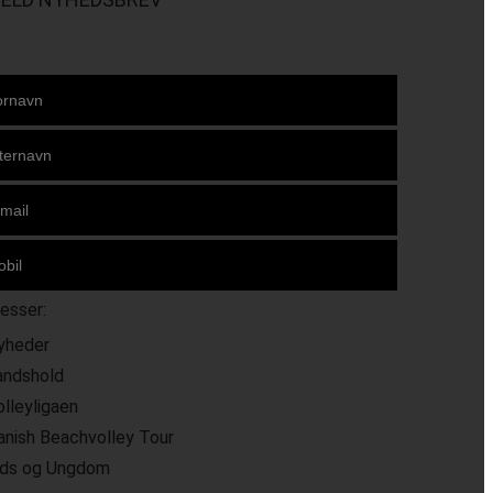
resser:
yheder
andshold
olleyligaen
anish Beachvolley Tour
ids og Ungdom