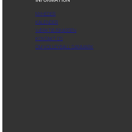
NYHEDER
KALENDER
VÆRKTØJSKASSEN
KONTAKT OS
OM VOLLEYBALL DANMARK