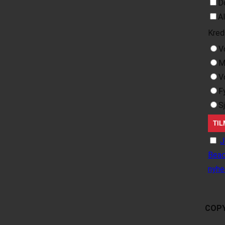
D
A
Kred
V
M
V
F
S
J
Beac
nyhe
COPY