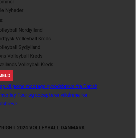
ommer
lle Nyheder
s:
olleyball Nordjylland
idtjysk Volleyball Kreds
olleyball Sydjylland
yns Volleyball Kreds
jællands Volleyball Kreds
eg vil gerne modtage nyhedsbreve fra Danish
hvolley Tour og accepterer vilkårene for
dsbreve
RIGHT 2024 VOLLEYBALL DANMARK