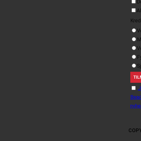
D
A
Kred
V
M
V
F
S
J
Beac
nyhe
COPY