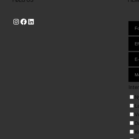
Instagram
https://www.facebook.com/danishbeachvolleytour
LinkedIn
Inte
N
L
V
D
K