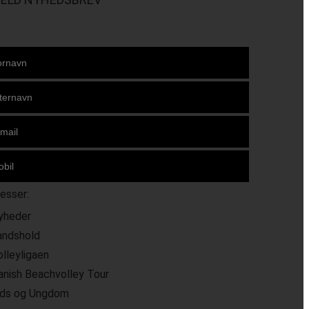
resser:
yheder
andshold
olleyligaen
anish Beachvolley Tour
ids og Ungdom