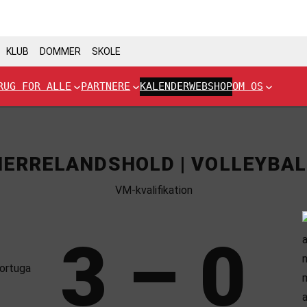
KLUB
DOMMER
SKOLE
RUG FOR ALLE
PARTNERE
KALENDER
WEBSHOP
OM OS
HERRELANDSHOLD | VOLLEYBAL
VM-kvalifikation
3 – 0