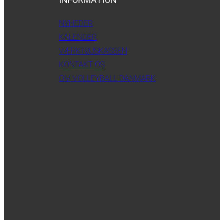
NYHEDER
KALENDER
VÆRKTØJSKASSEN
KONTAKT OS
OM VOLLEYBALL DANMARK