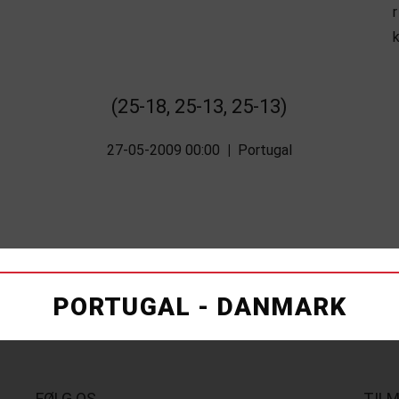
(25-18, 25-13, 25-13)
27-05-2009 00:00
|
Portugal
PORTUGAL - DANMARK
FØLG OS
TIL