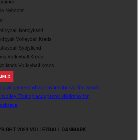
ommer
lle Nyheder
s:
olleyball Nordjylland
idtjysk Volleyball Kreds
olleyball Sydjylland
yns Volleyball Kreds
jællands Volleyball Kreds
eg vil gerne modtage nyhedsbreve fra Danish
hvolley Tour og accepterer vilkårene for
dsbreve
RIGHT 2024 VOLLEYBALL DANMARK