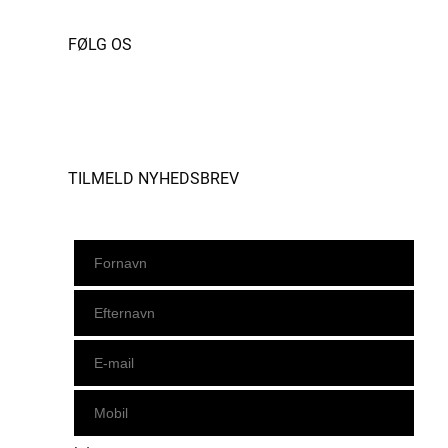
FØLG OS
Instagram
https://www.facebook.com/danishbeachvolleytour
LinkedIn
TILMELD NYHEDSBREV