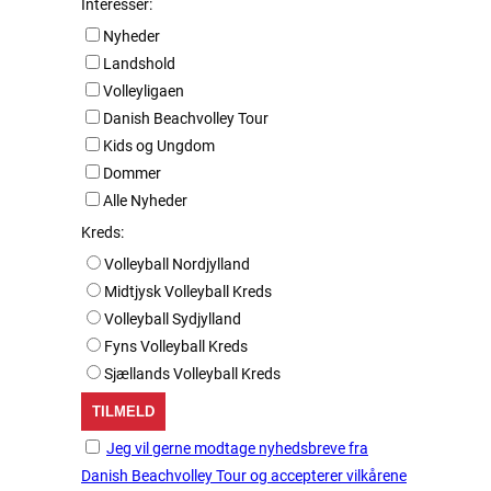
Interesser:
Nyheder
Landshold
Volleyligaen
Danish Beachvolley Tour
Kids og Ungdom
Dommer
Alle Nyheder
Kreds:
Volleyball Nordjylland
Midtjysk Volleyball Kreds
Volleyball Sydjylland
Fyns Volleyball Kreds
Sjællands Volleyball Kreds
Jeg vil gerne modtage nyhedsbreve fra
Danish Beachvolley Tour og accepterer vilkårene