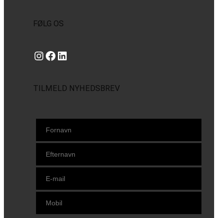
FØLG OS
Instagram
https://www.facebook.com/danishbeachvolleytour
LinkedIn
TILMELD NYHEDSBREV