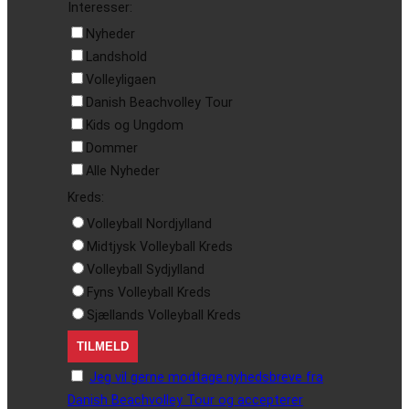
Interesser:
Nyheder
Landshold
Volleyligaen
Danish Beachvolley Tour
Kids og Ungdom
Dommer
Alle Nyheder
Kreds:
Volleyball Nordjylland
Midtjysk Volleyball Kreds
Volleyball Sydjylland
Fyns Volleyball Kreds
Sjællands Volleyball Kreds
Jeg vil gerne modtage nyhedsbreve fra
Danish Beachvolley Tour og accepterer