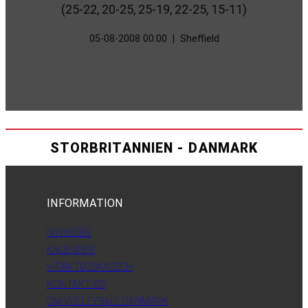
(25-22, 20-25, 25-19, 22-25, 15-11)
05-08-2008 00:00
|
Sheffield
STORBRITANNIEN - DANMARK
INFORMATION
NYHEDER
KALENDER
VÆRKTØJSKASSEN
KONTAKT OS
OM VOLLEYBALL DANMARK